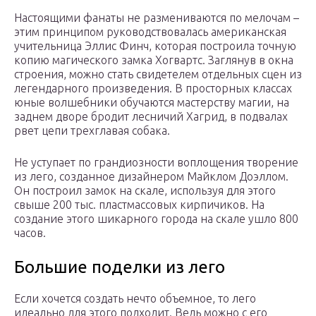
Настоящими фанаты не размениваются по мелочам –
этим принципом руководствовалась американская
учительница Эллис Финч, которая построила точную
копию магического замка Хогвартс. Заглянув в окна
строения, можно стать свидетелем отдельных сцен из
легендарного произведения. В просторных классах
юные волшебники обучаются мастерству магии, на
заднем дворе бродит лесничий Хагрид, в подвалах
рвет цепи трехглавая собака.
Не уступает по грандиозности воплощения творение
из лего, созданное дизайнером Майклом Доэллом.
Он построил замок на скале, используя для этого
свыше 200 тыс. пластмассовых кирпичиков. На
создание этого шикарного города на скале ушло 800
часов.
Большие поделки из лего
Если хочется создать нечто объемное, то лего
идеально для этого подходит. Ведь можно с его