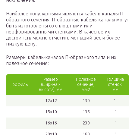
исключения.
Наиболее популярными являются кабель-каналы П-
образного сечения. П-образные кабель-каналы могут
быть изготовлены со сплошными или
перфорированными стенками. В качестве их
достоинств можно отметить меньший вес и более
низкую цену.
Размеры кабель-каналов П-образного типа и их
полезное сечение:
Размер
Полезное
Толщина
Профиль
(ширина ×
сечение,
стенок,
высота), мм
мм2
мм
12х12
130
1
15х10
135
1
16х16
230
1
20х10
180
1