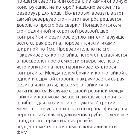
придется сварить или собрать из камня опорную
конструкцию, на которой надежно закрепить
резервуар для воды. Во-вторых, врезать в этот
самый резервуар сгон – этот вопрос решается
довольно просто без сварки. Понадобится сам
сгон с длинной и короткой резьбой, две
контргайки и резиновые уплотнители, а лучше
всего сырая резина, порезанная жгутиками
шириной по 1см. Предварительно на сгон
накручивается контргайка, потом он вставляется
в просверленное в емкости отверстие, после
чего изнутри на него навинчивается вторая
контргайка. Между телом бочки и контргайкой с
одной и с другой стороны накручивается сырая
резина или пакля, после чего гайки туго
затягиваются. В случае с сырой резиной между
гайкой и корпусом емкости лучше установить
шайбы – для пакли они не нужны. И третий
момент – это установка на сгон крана, фильтра и
переходника для подключения трубы – здесь все
стандартно. Герметизация резьбы
осуществляется с помощью пакли или ленты
ФУМ.