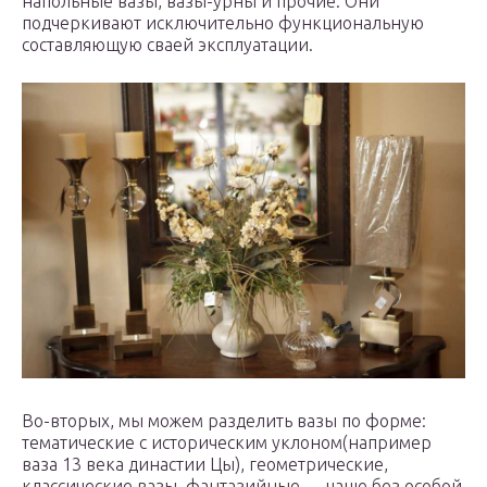
напольные вазы, вазы-урны и прочие. Они
подчеркивают исключительно функциональную
составляющую сваей эксплуатации.
Во-вторых, мы можем разделить вазы по форме:
тематические с историческим уклоном(например
ваза 13 века династии Цы), геометрические,
классические вазы, фантазийные — чаще без особой