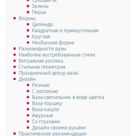
Сухоцветы
Зелень
Перья
Формы
Цилиндр
Квадратная и прямоугольная
Круглая
Необычная форма
Разновидности вазы
Наиболее востребованные стили
Витражная роспись
Стильная геометрия
Праздничный декор вазы
Дизайн
Резные
С росписью
Ваза-светильник в виде цветка
Ваза-торшер
Ваза-кашпо
Ажурные
Со стразами
Дизайн своими руками
Практические рекомендации