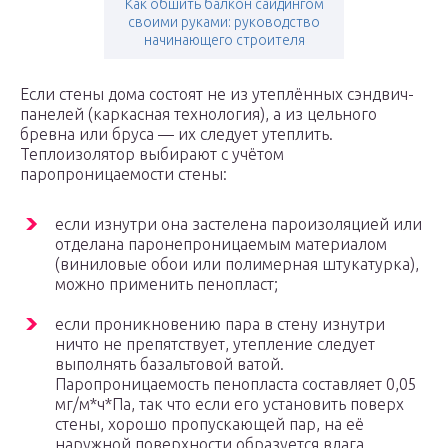
Как обшить балкон сайдингом
своими руками: руководство
начинающего строителя
Если стены дома состоят не из утеплённых сэндвич-
панелей (каркасная технология), а из цельного
бревна или бруса — их следует утеплить.
Теплоизолятор выбирают с учётом
паропроницаемости стены:
если изнутри она застелена пароизоляцией или
отделана паронепроницаемым материалом
(виниловые обои или полимерная штукатурка),
можно применить пенопласт;
если проникновению пара в стену изнутри
ничто не препятствует, утепление следует
выполнять базальтовой ватой.
Паропроницаемость пенопласта составляет 0,05
мг/м*ч*Па, так что если его установить поверх
стены, хорошо пропускающей пар, на её
наружной поверхности образуется влага.