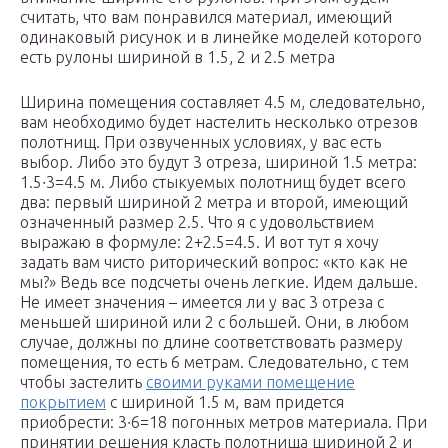
считать, что вам понравился материал, имеющий
одинаковый рисунок и в линейке моделей которого
есть рулоны шириной в 1.5, 2 и 2.5 метра
Ширина помещения составляет 4.5 м, следовательно,
вам необходимо будет настелить несколько отрезов
полотнищ. При озвученных условиях, у вас есть
выбор. Либо это будут 3 отреза, шириной 1.5 метра:
1.5∙3=4.5 м. Либо стыкуемых полотнищ будет всего
два: первый шириной 2 метра и второй, имеющий
означенный размер 2.5. Что я с удовольствием
выражаю в формуле: 2+2.5=4.5. И вот тут я хочу
задать вам чисто риторический вопрос: «кто как не
мы?» Ведь все подсчеты очень легкие. Идем дальше.
Не имеет значения – имеется ли у вас 3 отреза с
меньшей шириной или 2 с большей. Они, в любом
случае, должны по длине соответствовать размеру
помещения, то есть 6 метрам. Следовательно, с тем
чтобы застелить
своими руками помещение
покрытием
с шириной 1.5 м, вам придется
приобрести: 3∙6=18 погонных метров материала. При
принятии решения класть полотнища шириной 2 и