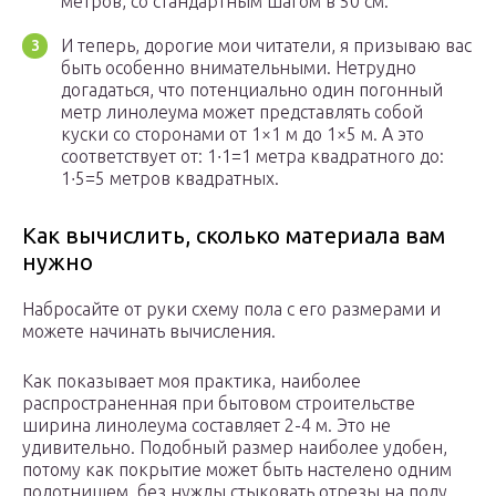
метров, со стандартным шагом в 50 см.
И теперь, дорогие мои читатели, я призываю вас
быть особенно внимательными. Нетрудно
догадаться, что потенциально один погонный
метр линолеума может представлять собой
куски со сторонами от 1×1 м до 1×5 м. А это
соответствует от: 1∙1=1 метра квадратного до:
1∙5=5 метров квадратных.
Как вычислить, сколько материала вам
нужно
Набросайте от руки схему пола с его размерами и
можете начинать вычисления.
Как показывает моя практика, наиболее
распространенная при бытовом строительстве
ширина линолеума составляет 2-4 м. Это не
удивительно. Подобный размер наиболее удобен,
потому как покрытие может быть настелено одним
полотнищем, без нужды стыковать отрезы на полу