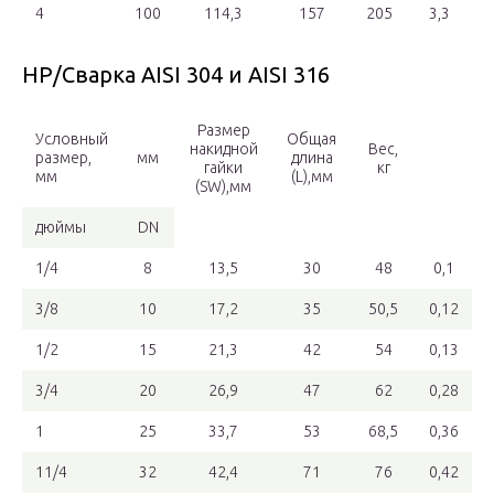
4
100
114,3
157
205
3,3
НР/Сварка AISI 304 и AISI 316
Размер
Условный
Общая
накидной
Вес,
размер,
мм
длина
гайки
кг
мм
(L),мм
(SW),мм
дюймы
DN
1/4
8
13,5
30
48
0,1
3/8
10
17,2
35
50,5
0,12
1/2
15
21,3
42
54
0,13
3/4
20
26,9
47
62
0,28
1
25
33,7
53
68,5
0,36
11/4
32
42,4
71
76
0,42