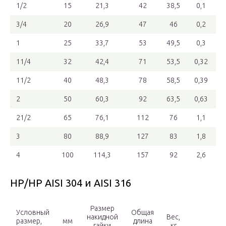
1/2
15
21,3
42
38,5
0,1
3/4
20
26,9
47
46
0,2
1
25
33,7
53
49,5
0,3
11/4
32
42,4
71
53,5
0,32
11/2
40
48,3
78
58,5
0,39
2
50
60,3
92
63,5
0,63
21/2
65
76,1
112
76
1,1
3
80
88,9
127
83
1,8
4
100
114,3
157
92
2,6
НР/НР AISI 304 и AISI 316
Размер
Условный
Общая
накидной
Вес,
размер,
мм
длина
гайки
кг