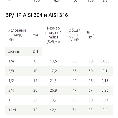
4
100
114,3
157
108
2,8
ВР/НР AISI 304 и AISI 316
Размер
Условный
Общая
накидной
Вес,
размер,
мм
длина
гайки
кг
мм
(L),мм
(SW),мм
дюймы
DN
1/4
8
13,5
30
50
0,065
3/8
10
17,2
35
50
0,1
1/2
15
21,3
42
58
0,13
3/4
20
26,9
47
67
0,26
1
25
33,7
53
68
0,37
11/4
32
42,4
71
83
0,4