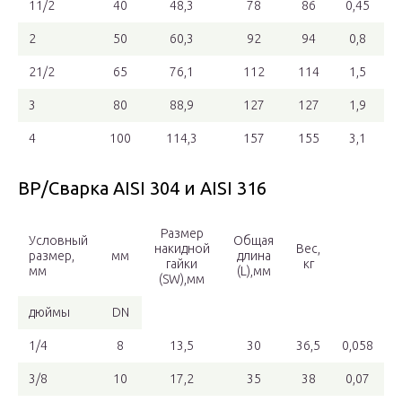
11/2
40
48,3
78
86
0,45
2
50
60,3
92
94
0,8
21/2
65
76,1
112
114
1,5
3
80
88,9
127
127
1,9
4
100
114,3
157
155
3,1
ВР/Сварка AISI 304 и AISI 316
Размер
Условный
Общая
накидной
Вес,
размер,
мм
длина
гайки
кг
мм
(L),мм
(SW),мм
дюймы
DN
1/4
8
13,5
30
36,5
0,058
3/8
10
17,2
35
38
0,07