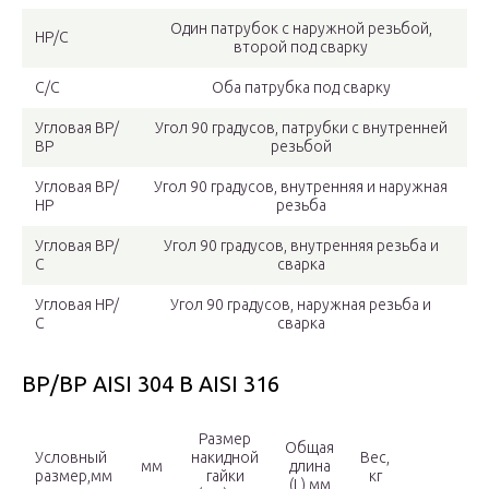
Один патрубок с наружной резьбой,
НР/С
второй под сварку
С/С
Оба патрубка под сварку
Угловая ВР/
Угол 90 градусов, патрубки с внутренней
ВР
резьбой
Угловая ВР/
Угол 90 градусов, внутренняя и наружная
НР
резьба
Угловая ВР/
Угол 90 градусов, внутренняя резьба и
С
сварка
Угловая НР/
Угол 90 градусов, наружная резьба и
С
сварка
ВР/ВР AISI 304 B AISI 316
Размер
Общая
Условный
накидной
Вес,
мм
длина
размер,мм
гайки
кг
(L),мм