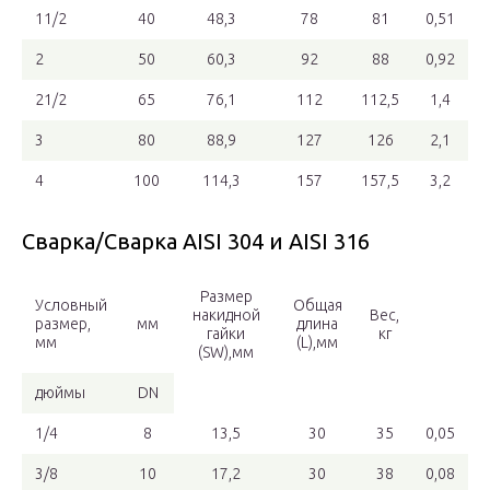
11/2
40
48,3
78
81
0,51
2
50
60,3
92
88
0,92
21/2
65
76,1
112
112,5
1,4
3
80
88,9
127
126
2,1
4
100
114,3
157
157,5
3,2
Сварка/Сварка AISI 304 и AISI 316
Размер
Условный
Общая
накидной
Вес,
размер,
мм
длина
гайки
кг
мм
(L),мм
(SW),мм
дюймы
DN
1/4
8
13,5
30
35
0,05
3/8
10
17,2
30
38
0,08