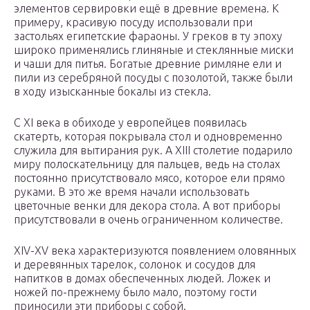
элементов сервировки ещё в древние времена. К
примеру, красивую посуду использовали при
застольях египетские фараоны. У греков в ту эпоху
широко применялись глиняные и стеклянные миски
и чаши для питья. Богатые древние римляне ели и
пили из серебряной посуды с позолотой, также были
в ходу изысканные бокалы из стекла.
С XI века в обиходе у европейцев появилась
скатерть, которая покрывала стол и одновременно
служила для вытирания рук. А XIII столетие подарило
миру полоскательницу для пальцев, ведь на столах
постоянно присутствовало мясо, которое ели прямо
руками. В это же время начали использовать
цветочные венки для декора стола. А вот приборы
присутствовали в очень ограниченном количестве.
XIV-XV века характеризуются появлением оловянных
и деревянных тарелок, солонок и сосудов для
напитков в домах обеспеченных людей. Ложек и
ножей по-прежнему было мало, поэтому гости
приносили эти приборы с собой.